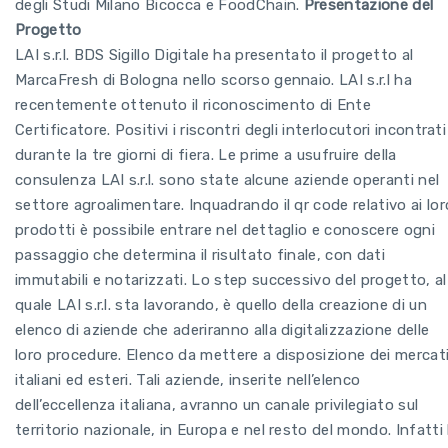
degli Studi Milano Bicocca e FoodChain.
Presentazione del
Progetto
LAI s.r.l. BDS Sigillo Digitale ha presentato il progetto al
MarcaFresh di Bologna nello scorso gennaio. LAI s.r.l ha
recentemente ottenuto il riconoscimento di Ente
Certificatore. Positivi i riscontri degli interlocutori incontrati
durante la tre giorni di fiera. Le prime a usufruire della
consulenza LAI s.r.l. sono state alcune aziende operanti nel
settore agroalimentare. Inquadrando il qr code relativo ai lor
prodotti è possibile entrare nel dettaglio e conoscere ogni
passaggio che determina il risultato finale, con dati
immutabili e notarizzati. Lo step successivo del progetto, al
quale LAI s.r.l. sta lavorando, è quello della creazione di un
elenco di aziende che aderiranno alla digitalizzazione delle
loro procedure. Elenco da mettere a disposizione dei mercat
italiani ed esteri. Tali aziende, inserite nell’elenco
dell’eccellenza italiana, avranno un canale privilegiato sul
territorio nazionale, in Europa e nel resto del mondo. Infatti 